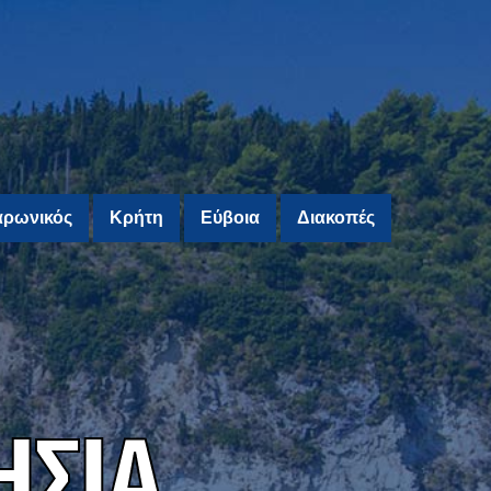
ρωνικός
Κρήτη
Εύβοια
Διακοπές
Η
Σ
Ι
Α