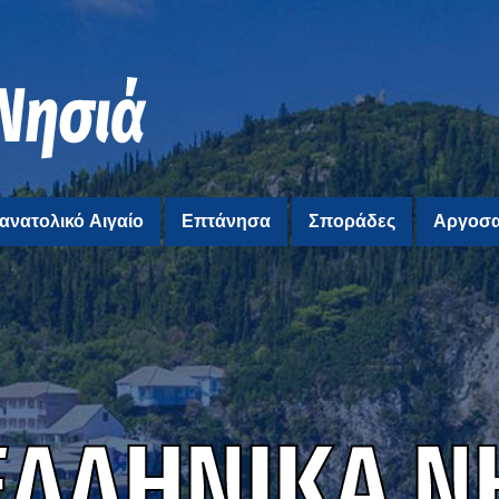
ανατολικό Αιγαίο
Επτάνησα
Σποράδες
Αργοσα
Ε
Λ
Λ
Η
Ν
Ι
Κ
Α
Ν