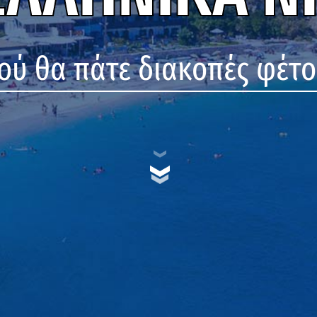
ο
ύ
θ
α
π
ά
τ
ε
δ
ι
α
κ
ο
π
έ
ς
φ
έ
τ
ο