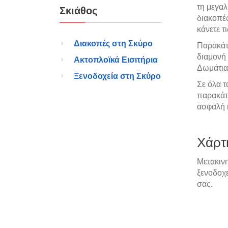
τη μεγαλ
Σκιάθος
διακοπές
κάνετε τ
Διακοπές στη Σκύρο
Παρακάτ
διαμονή
Ακτοπλοϊκά Εισιτήρια
Δωμάτια,
Ξενοδοχεία στη Σκύρο
Σε όλα 
παρακάτω
ασφαλή 
Χάρτ
Μετακινη
ξενοδοχε
σας.