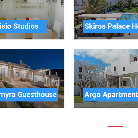
isio Studios
Skiros Palace H
myra Guesthouse
Argo Apartment