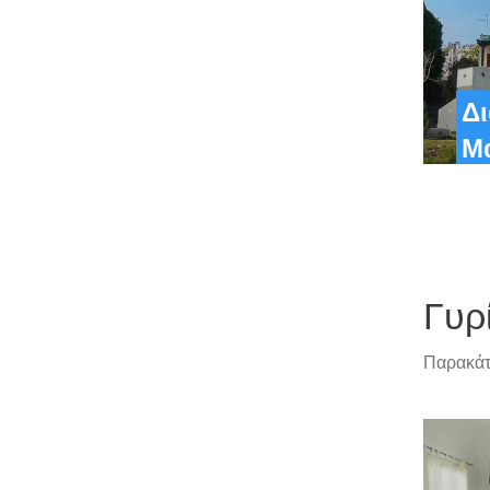
Δ
Μ
Γυρ
Παρακάτω