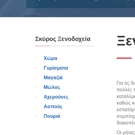
Ξε
Σκύρος Ξενοδοχεία
Χώρα
Γυρίσματα
Μαγαζιά
Για τις 
Μώλος
πολλές 
καταλύμ
Αχερούνες
καθώς κα
Ασπούς
εστιατόρ
Πουριά
συμπληρ
διακοπέ
Οι μήνες