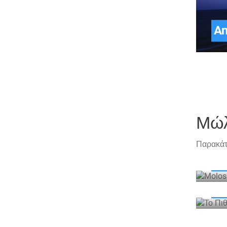
An
Μώ
Παρακάτ
Mo
Το