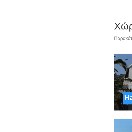
Χώ
Παρακάτ
Ha