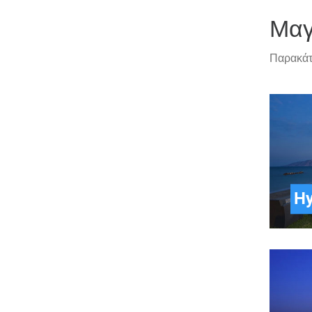
Μαγ
Παρακάτω
Hy