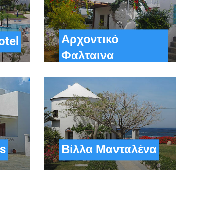
Αρχοντικό
otel
Φαλταινα
s
Βίλλα Μανταλένα